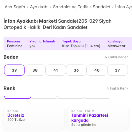
Ana Sayfa
Ayakkabı
Sandalet ve Terlik
Sandalet
İnfon Ay
İnfon Ayakkabı Marketi
Sandalet205-029 Siyah
Ortopedik Hakiki Deri Kadın Sandalet
Persona
Yıkama Talimatı
Topuk Boyu
Koleksiyon
Feminine
yok
Kısa Topuklu (1- 4 cm)
Menswear
Beden
6
Farklı
Beden
39
38
41
36
40
37
Renk
4
Farklı
Renk
KARGO
KARGO TESLIM
Ücretsiz
Tahmini Pazartesi
200 TL üzeri
kargoda
Satıcı gönderimi