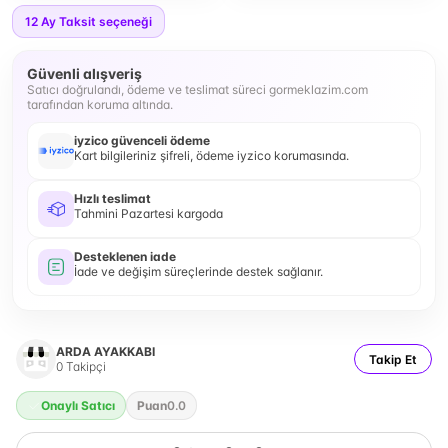
12
Ay Taksit seçeneği
Güvenli alışveriş
Satıcı doğrulandı, ödeme ve teslimat süreci gormeklazim.com
tarafından koruma altında.
iyzico güvenceli ödeme
Kart bilgileriniz şifreli, ödeme iyzico korumasında.
Hızlı teslimat
Tahmini Pazartesi kargoda
Desteklenen iade
İade ve değişim süreçlerinde destek sağlanır.
ARDA AYAKKABI
Takip Et
0
Takipçi
Onaylı Satıcı
Puan
0.0