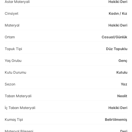
Astar Materyali
Hakiki Deri
Cinsiyet
Kadın / Kız
Materyal
Hakiki Deri
Ortam
Casual/Günlük
Topuk Tipi
Düz Topuklu
Yaş Grubu
Genç
Kutu Durumu
Kutulu
Sezon
Yaz
Taban Materyali
Neolit
İç Taban Materyali
Hakiki Deri
Kumaş Tipi
Belirtilmemiş
Materyal Bileşeni
Deri