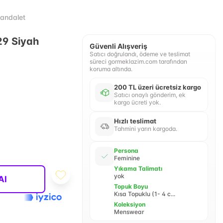
Sandalet
9 Siyah
Güvenli Alışveriş
Satıcı doğrulandı, ödeme ve teslimat
süreci gormeklazim.com tarafından
koruma altında.
200 TL üzeri ücretsiz kargo
Satıcı onaylı gönderim, ek
kargo ücreti yok.
Hızlı teslimat
Tahmini yarın kargoda.
Persona
Feminine
Yıkama Talimatı
yok
Al
Topuk Boyu
Kısa Topuklu (1- 4 c...
Koleksiyon
Menswear