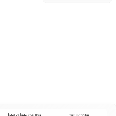
İptal ve İade Koşulları
Tüm Satıcılar