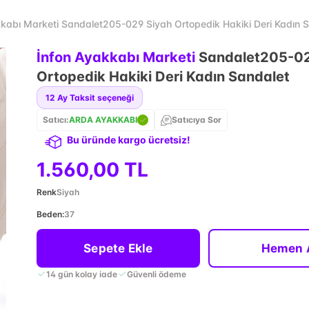
kkabı Marketi Sandalet205-029 Siyah Ortopedik Hakiki Deri Kadın 
İnfon Ayakkabı Marketi
Sandalet205-02
Ortopedik Hakiki Deri Kadın Sandalet
12
Ay Taksit seçeneği
Satıcı:
ARDA AYAKKABI
Satıcıya Sor
Bu üründe kargo ücretsiz!
1.560,00 TL
Renk
Siyah
Beden
:
37
Sepete Ekle
Hemen 
14 gün kolay iade
Güvenli ödeme