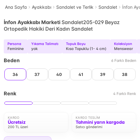
Ana Sayfa
Ayakkabı
Sandalet ve Terlik
Sandalet
İnfon Ay
İnfon Ayakkabı Marketi
Sandalet205-029 Beyaz
Ortopedik Hakiki Deri Kadın Sandalet
Persona
Yıkama Talimatı
Topuk Boyu
Koleksiyon
Feminine
yok
Kısa Topuklu (1- 4 cm)
Menswear
Beden
6
Farklı
Beden
36
37
40
41
39
38
Renk
4
Farklı
Renk
KARGO
KARGO TESLIM
Ücretsiz
Tahmini yarın kargoda
200 TL üzeri
Satıcı gönderimi