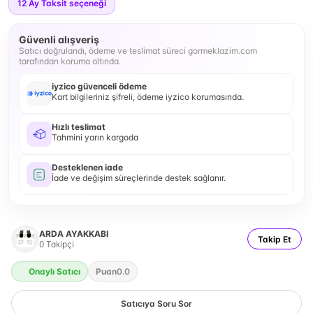
12
Ay Taksit seçeneği
Güvenli alışveriş
Satıcı doğrulandı, ödeme ve teslimat süreci gormeklazim.com
tarafından koruma altında.
iyzico güvenceli ödeme
Kart bilgileriniz şifreli, ödeme iyzico korumasında.
Hızlı teslimat
Tahmini yarın kargoda
Desteklenen iade
İade ve değişim süreçlerinde destek sağlanır.
ARDA AYAKKABI
Takip Et
0
Takipçi
Onaylı Satıcı
Puan
0.0
Satıcıya Soru Sor