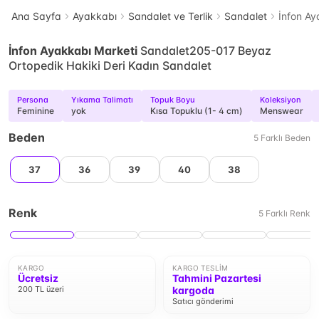
Ana Sayfa
Ayakkabı
Sandalet ve Terlik
Sandalet
İnfon Ay
İnfon Ayakkabı Marketi
Sandalet205-017 Beyaz
Ortopedik Hakiki Deri Kadın Sandalet
Persona
Yıkama Talimatı
Topuk Boyu
Koleksiyon
Feminine
yok
Kısa Topuklu (1- 4 cm)
Menswear
Beden
5
Farklı
Beden
37
36
39
40
38
Renk
5
Farklı
Renk
KARGO
KARGO TESLIM
Ücretsiz
Tahmini Pazartesi
200 TL üzeri
kargoda
Satıcı gönderimi