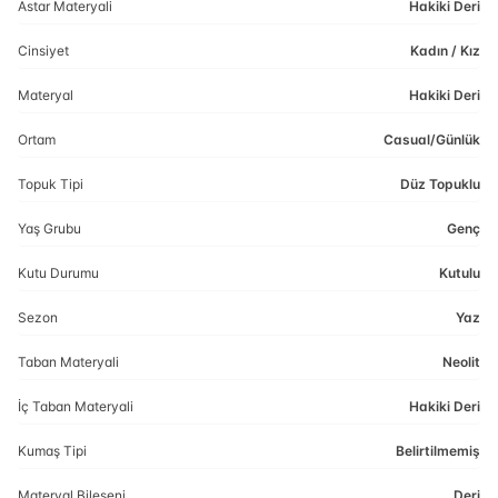
Astar Materyali
Hakiki Deri
Cinsiyet
Kadın / Kız
Materyal
Hakiki Deri
Ortam
Casual/Günlük
Topuk Tipi
Düz Topuklu
Yaş Grubu
Genç
Kutu Durumu
Kutulu
Sezon
Yaz
Taban Materyali
Neolit
İç Taban Materyali
Hakiki Deri
Kumaş Tipi
Belirtilmemiş
Materyal Bileşeni
Deri