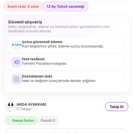
Sınırlı stok: 3 adet
12
Ay Taksit seçeneği
Güvenli alışveriş
Satıcı doğrulandı, ödeme ve teslimat süreci gormeklazim.com
tarafından koruma altında.
iyzico güvenceli ödeme
Kart bilgileriniz şifreli, ödeme iyzico korumasında.
Hızlı teslimat
Tahmini Pazartesi kargoda
Desteklenen iade
İade ve değişim süreçlerinde destek sağlanır.
ARDA AYAKKABI
Takip Et
0
Takipçi
Onaylı Satıcı
Puan
0.0