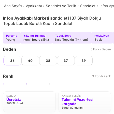
Ana Sayfa
Ayakkabı
Sandalet ve Terlik
Sandalet
İnfon Ay
İnfon Ayakkabı Marketi
sandalet1187 Siyah Dolgu
Topuk Lastik Baretli Kadın Sandalet
Persona
Yıkama Talimatı
Topuk Boyu
Koleksiyon
Young
nemli bezle siliniz
Kısa Topuklu (1- 4 cm)
Basic
Beden
5
Farklı
Beden
36
40
38
37
39
Renk
3
Farklı
Renk
KARGO
KARGO TESLIM
Ücretsiz
Tahmini Pazartesi
200 TL üzeri
kargoda
Satıcı gönderimi