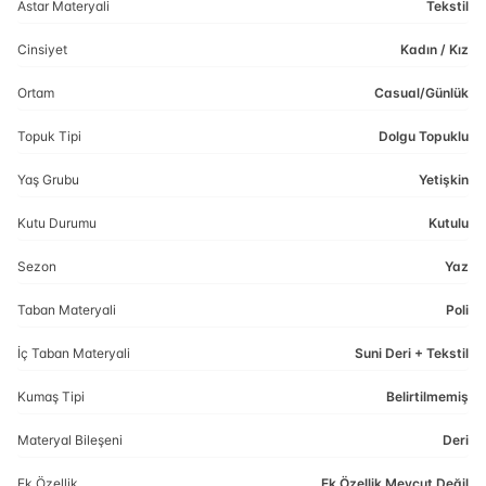
Astar Materyali
Tekstil
Cinsiyet
Kadın / Kız
Ortam
Casual/Günlük
Topuk Tipi
Dolgu Topuklu
Yaş Grubu
Yetişkin
Kutu Durumu
Kutulu
Sezon
Yaz
Taban Materyali
Poli
İç Taban Materyali
Suni Deri + Tekstil
Kumaş Tipi
Belirtilmemiş
Materyal Bileşeni
Deri
Ek Özellik
Ek Özellik Mevcut Değil