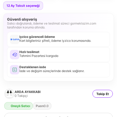
12
Ay Taksit seçeneği
Güvenli alışveriş
Satıcı doğrulandı, ödeme ve teslimat süreci gormeklazim.com
tarafından koruma altında.
iyzico güvenceli ödeme
Kart bilgileriniz şifreli, ödeme iyzico korumasında.
Hızlı teslimat
Tahmini Pazartesi kargoda
Desteklenen iade
İade ve değişim süreçlerinde destek sağlanır.
ARDA AYAKKABI
Takip Et
0
Takipçi
Onaylı Satıcı
Puan
0.0