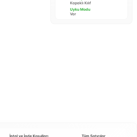
Kapaklı Kılıf
Uyku Modu
Var
İptal ve İade Koşulları
Tüm Satıcılar