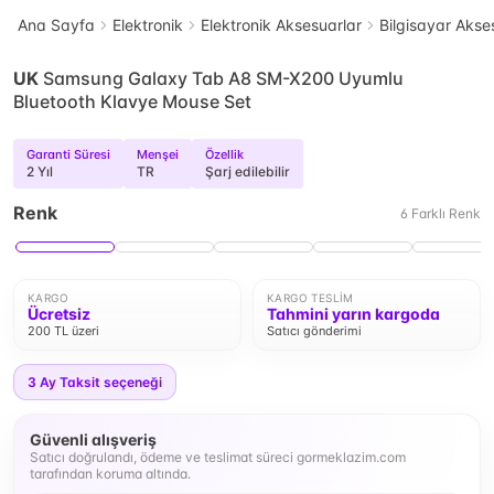
Ana Sayfa
Elektronik
Elektronik Aksesuarlar
Bilgisayar Akse
UK
Samsung Galaxy Tab A8 SM-X200 Uyumlu
Bluetooth Klavye Mouse Set
Garanti Süresi
Menşei
Özellik
2 Yıl
TR
Şarj edilebilir
Renk
6
Farklı
Renk
KARGO
KARGO TESLIM
Ücretsiz
Tahmini yarın kargoda
200 TL üzeri
Satıcı gönderimi
3
Ay Taksit seçeneği
Güvenli alışveriş
Satıcı doğrulandı, ödeme ve teslimat süreci gormeklazim.com
tarafından koruma altında.