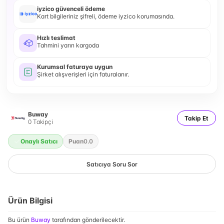
iyzico güvenceli ödeme
Kart bilgileriniz şifreli, ödeme iyzico korumasında.
Hızlı teslimat
Tahmini yarın kargoda
Kurumsal faturaya uygun
Şirket alışverişleri için faturalanır.
Buway
Takip Et
0
Takipçi
Onaylı Satıcı
Puan
0.0
Satıcıya Soru Sor
Ürün Bilgisi
Bu ürün
Buway
tarafından gönderilecektir.