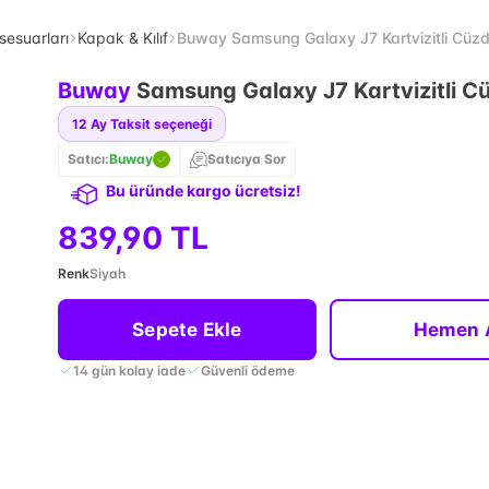
sesuarları
Kapak & Kılıf
Buway Samsung Galaxy J7 Kartvizitli Cüzda
Buway
Samsung Galaxy J7 Kartvizitli Cü
12
Ay Taksit seçeneği
Satıcı:
Buway
Satıcıya Sor
Bu üründe kargo ücretsiz!
839,90 TL
Renk
Siyah
Sepete Ekle
Hemen 
14 gün kolay iade
Güvenli ödeme