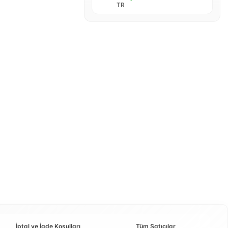
TR
İptal ve İade Koşulları
Tüm Satıcılar