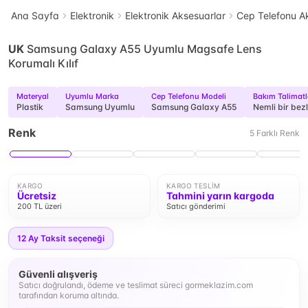
Ana Sayfa
Elektronik
Elektronik Aksesuarlar
Cep Telefonu Ak
UK
Samsung Galaxy A55 Uyumlu Magsafe Lens
Korumalı Kılıf
Materyal
Uyumlu Marka
Cep Telefonu Modeli
Bakım Talimatl
Plastik
Samsung Uyumlu
Samsung Galaxy A55
Nemli bir bezle
Renk
5
Farklı
Renk
KARGO
KARGO TESLIM
Ücretsiz
Tahmini yarın kargoda
200 TL üzeri
Satıcı gönderimi
12
Ay Taksit seçeneği
Güvenli alışveriş
Satıcı doğrulandı, ödeme ve teslimat süreci gormeklazim.com
tarafından koruma altında.