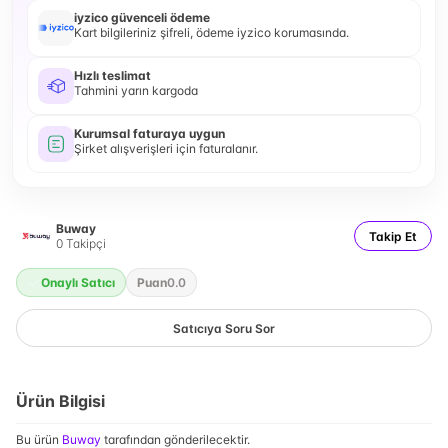
iyzico güvenceli ödeme
Kart bilgileriniz şifreli, ödeme iyzico korumasında.
Hızlı teslimat
Tahmini yarın kargoda
Kurumsal faturaya uygun
Şirket alışverişleri için faturalanır.
Buway
Takip Et
0
Takipçi
Onaylı Satıcı
Puan
0.0
Satıcıya Soru Sor
Ürün Bilgisi
Bu ürün
Buway
tarafından gönderilecektir.