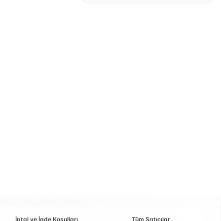
İptal ve İade Koşulları
Tüm Satıcılar