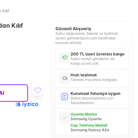
Kılıf
an Kılıf
Güvenli Alışveriş
Satıcı doğrulandı, ödeme ve teslimat
süreci gormeklazim.com tarafından
koruma altında.
200 TL üzeri ücretsiz kargo
Satıcı onaylı gönderim, ek
kargo ücreti yok.
Hızlı teslimat
Tahmini Pazartesi kargoda.
Al
Kurumsal faturaya uygun
Şirket alışverişleriniz için
faturalandırılır.
Uyumlu Marka
Samsung Uyumlu
Cep Telefonu Modeli
Samsung Galaxy A34