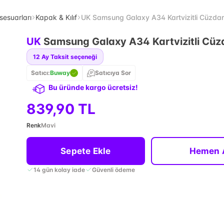
sesuarları
Kapak & Kılıf
UK Samsung Galaxy A34 Kartvizitli Cüzdan 
UK
Samsung Galaxy A34 Kartvizitli Cüzd
12
Ay Taksit seçeneği
Satıcı:
Buway
Satıcıya Sor
Bu üründe kargo ücretsiz!
839,90 TL
Renk
Mavi
Sepete Ekle
Hemen 
14 gün kolay iade
Güvenli ödeme