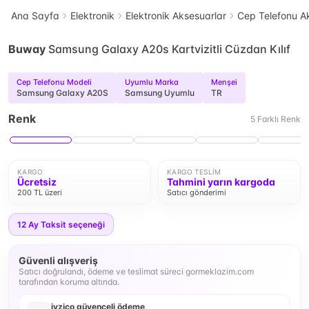
Ana Sayfa
Elektronik
Elektronik Aksesuarlar
Cep Telefonu Ak
Buway
Samsung Galaxy A20s Kartvizitli Cüzdan Kılıf
Cep Telefonu Modeli
Uyumlu Marka
Menşei
Samsung Galaxy A20S
Samsung Uyumlu
TR
Renk
5
Farklı
Renk
KARGO
KARGO TESLIM
Ücretsiz
Tahmini yarın kargoda
200 TL üzeri
Satıcı gönderimi
12
Ay Taksit seçeneği
Güvenli alışveriş
Satıcı doğrulandı, ödeme ve teslimat süreci gormeklazim.com
tarafından koruma altında.
iyzico güvenceli ödeme