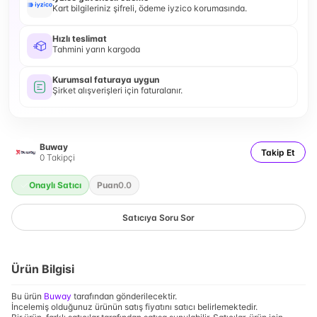
Kart bilgileriniz şifreli, ödeme iyzico korumasında.
Hızlı teslimat
Tahmini yarın kargoda
Kurumsal faturaya uygun
Şirket alışverişleri için faturalanır.
Buway
Takip Et
0
Takipçi
Onaylı Satıcı
Puan
0.0
Satıcıya Soru Sor
Ürün Bilgisi
Bu ürün
Buway
tarafından gönderilecektir.
İncelemiş olduğunuz ürünün satış fiyatını satıcı belirlemektedir.