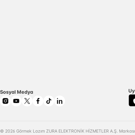
Uy
Sosyal Medya
© 2026 Görmek Lazım ZURA ELEKTRONİK HİZMETLER A.Ş. Markasıd