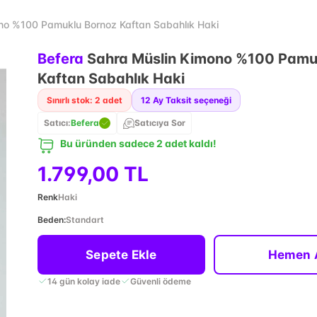
no %100 Pamuklu Bornoz Kaftan Sabahlık Haki
Befera
Sahra Müslin Kimono %100 Pamu
Kaftan Sabahlık Haki
Sınırlı stok: 2 adet
12
Ay Taksit seçeneği
Satıcı:
Befera
Satıcıya Sor
Bu üründen sadece 2 adet kaldı!
1.799,00 TL
Renk
Haki
Beden
:
Standart
Sepete Ekle
Hemen 
14 gün kolay iade
Güvenli ödeme