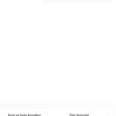
İptal ve İade Koşulları
Tüm Satıcılar