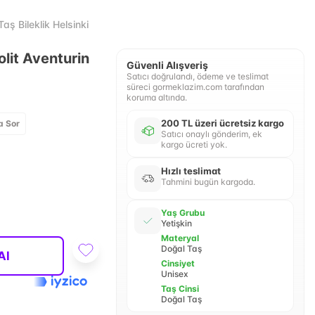
aş Bileklik Helsinki
olit Aventurin
Güvenli Alışveriş
Satıcı doğrulandı, ödeme ve teslimat
süreci gormeklazim.com tarafından
koruma altında.
200 TL üzeri ücretsiz kargo
a Sor
Satıcı onaylı gönderim, ek
kargo ücreti yok.
Hızlı teslimat
Tahmini bugün kargoda.
Yaş Grubu
Yetişkin
Materyal
Doğal Taş
Al
Cinsiyet
Unisex
Taş Cinsi
Doğal Taş