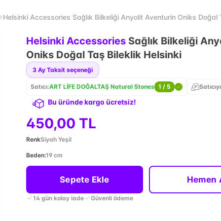
Helsinki Accessories Sağlık Bilkeliği Anyolit Aventurin Oniks Doğal T
Helsinki Accessories
Sağlık Bilkeliği Any
Oniks Doğal Taş Bileklik Helsinki
3
Ay Taksit seçeneği
Satıcı:
ART LİFE DOĞALTAŞ Natural Stones
1
/ 5
Satıcıy
Bu üründe kargo ücretsiz!
450,00 TL
Renk
Siyah Yeşil
Beden
:
19 cm
Sepete Ekle
Hemen 
14 gün kolay iade
Güvenli ödeme