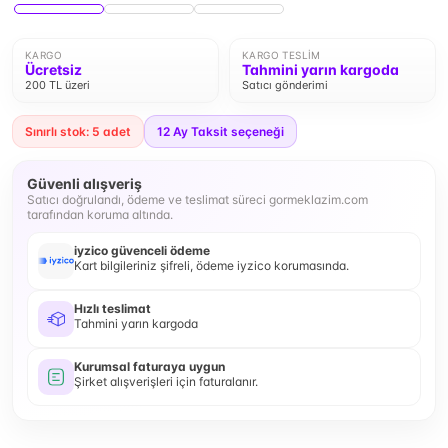
KARGO
KARGO TESLIM
Ücretsiz
Tahmini yarın kargoda
200 TL üzeri
Satıcı gönderimi
Sınırlı stok: 5 adet
12
Ay Taksit seçeneği
Güvenli alışveriş
Satıcı doğrulandı, ödeme ve teslimat süreci gormeklazim.com
tarafından koruma altında.
iyzico güvenceli ödeme
Kart bilgileriniz şifreli, ödeme iyzico korumasında.
Hızlı teslimat
Tahmini yarın kargoda
Kurumsal faturaya uygun
Şirket alışverişleri için faturalanır.