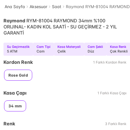
Ana Sayfa
Aksesuar
Saat
Raymond RYM-81004 RAYMOND 3
Raymond
RYM-81004 RAYMOND 34mm %100
ORIJINAL- KADIN KOL SAATİ - SU GEÇİRMEZ - 2 YIL
GARANTİ
Su Geçirmezlik
Cam Tipi
Kasa Materyali
Cam Şekli
Kasa Renk
5 ATM
Cam
Çelik
Düz
Çok Renkli
Kordon Renk
1
Farklı
Kordon Renk
Rose Gold
Kasa Çapı
1
Farklı
Kasa Çapı
34 mm
Renk
3
Farklı
Renk