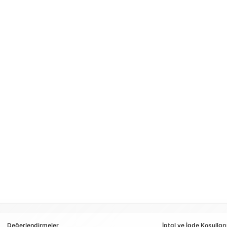
Değerlendirmeler
İptal ve İade Koşulları