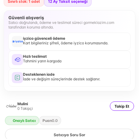
Sınırlı stok: 1 adet
12
Ay Taksit seçeneği
Güvenli alışveriş
Satıcı doğrulandı, ödeme ve teslimat süreci gormeklazim.com
tarafından koruma altında.
iyzico güvenceli ödeme
Kart bilgileriniz şifreli, ödeme iyzico korumasında.
Hızlı teslimat
Tahmini yarın kargoda
Desteklenen iade
İade ve değişim süreçlerinde destek sağlanır.
Mulini
Takip Et
0
Takipçi
Onaylı Satıcı
Puan
0.0
Satıcıya Soru Sor