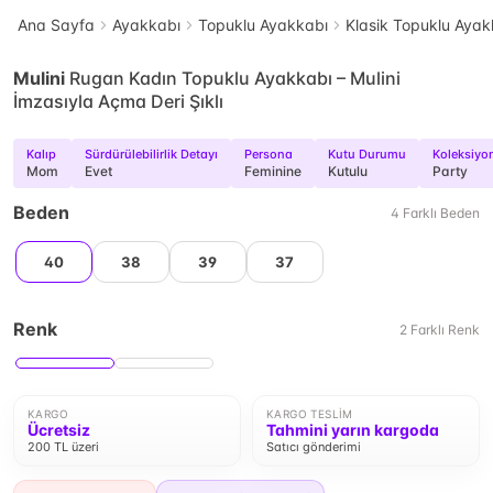
Ana Sayfa
Ayakkabı
Topuklu Ayakkabı
Klasik Topuklu Ayak
Mulini
Rugan Kadın Topuklu Ayakkabı – Mulini
İmzasıyla Açma Deri Şıklı
Kalıp
Sürdürülebilirlik Detayı
Persona
Kutu Durumu
Koleksiyo
Mom
Evet
Feminine
Kutulu
Party
Beden
4
Farklı
Beden
40
38
39
37
Renk
2
Farklı
Renk
KARGO
KARGO TESLIM
Ücretsiz
Tahmini yarın kargoda
200 TL üzeri
Satıcı gönderimi