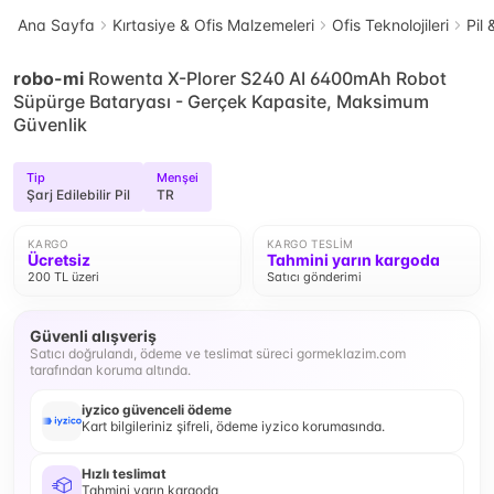
Ana Sayfa
Kırtasiye & Ofis Malzemeleri
Ofis Teknolojileri
Pil 
robo-mi
Rowenta X-Plorer S240 AI 6400mAh Robot
Süpürge Bataryası - Gerçek Kapasite, Maksimum
Güvenlik
Tip
Menşei
Şarj Edilebilir Pil
TR
KARGO
KARGO TESLIM
Ücretsiz
Tahmini yarın kargoda
200 TL üzeri
Satıcı gönderimi
Güvenli alışveriş
Satıcı doğrulandı, ödeme ve teslimat süreci gormeklazim.com
tarafından koruma altında.
iyzico güvenceli ödeme
Kart bilgileriniz şifreli, ödeme iyzico korumasında.
Hızlı teslimat
Tahmini yarın kargoda