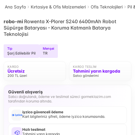
Ana Sayfa
Kırtasiye & Ofis Malzemeleri
Ofis Teknolojileri
Pil 
robo-mi
Rowenta X-Plorer S240 6400mAh Robot
Süpürge Bataryası - Koruma Katmanlı Batarya
Teknolojisi
Tip
Menşei
Şarj Edilebilir Pil
TR
KARGO
KARGO TESLIM
Ücretsiz
Tahmini yarın kargoda
200 TL üzeri
Satıcı gönderimi
Güvenli alışveriş
Satıcı doğrulandı, ödeme ve teslimat süreci gormeklazim.com
tarafından koruma altında.
iyzico güvenceli ödeme
Kart bilgileriniz şifreli, ödeme iyzico korumasında.
Hızlı teslimat
Tahmini yarın kargoda