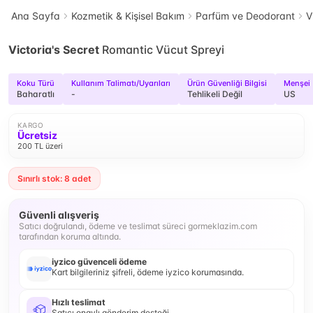
Ana Sayfa
Kozmetik & Kişisel Bakım
Parfüm ve Deodorant
V
Victoria's Secret
Romantic Vücut Spreyi
Koku Türü
Kullanım Talimatı/Uyarıları
Ürün Güvenliği Bilgisi
Menşei
Baharatlı
-
Tehlikeli Değil
US
KARGO
Ücretsiz
200 TL üzeri
Sınırlı stok: 8 adet
Güvenli alışveriş
Satıcı doğrulandı, ödeme ve teslimat süreci gormeklazim.com
tarafından koruma altında.
iyzico güvenceli ödeme
Kart bilgileriniz şifreli, ödeme iyzico korumasında.
Hızlı teslimat
Satıcı onaylı gönderim desteği