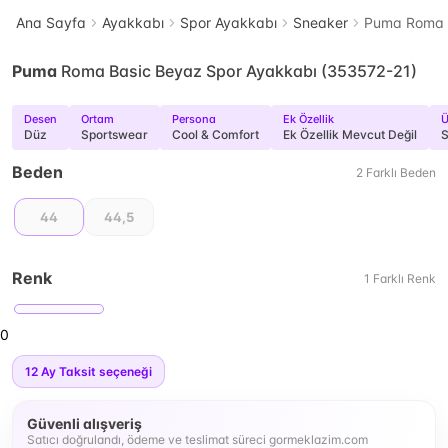
Ana Sayfa
Ayakkabı
Spor Ayakkabı
Sneaker
Puma Roma B
Puma
Roma Basic Beyaz Spor Ayakkabı (353572-21)
Desen
Ortam
Persona
Ek Özellik
Ü
Düz
Sportswear
Cool & Comfort
Ek Özellik Mevcut Değil
S
Beden
2
Farklı
Beden
44
44,5
Renk
1
Farklı
Renk
0
12
Ay Taksit seçeneği
Güvenli alışveriş
Satıcı doğrulandı, ödeme ve teslimat süreci gormeklazim.com