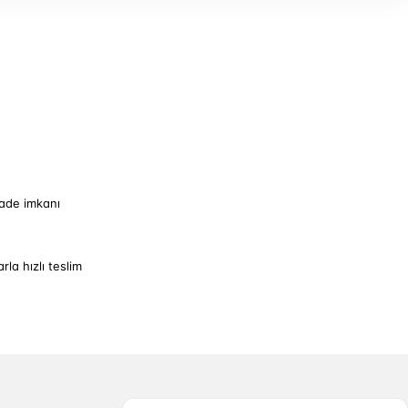
iade imkanı
arla hızlı teslim