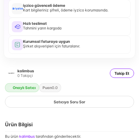
iyzico güvenceli ödeme
Kart bilgileriniz şifreli, ödeme iyzico korumasında.
Hızlı teslimat
Tahmini yarın kargoda
Kurumsal faturaya uygun
Şirket alışverişleri için faturalanır.
kalimbus
Takip Et
0
Takipçi
Onaylı Satıcı
Puan
0.0
Satıcıya Soru Sor
Ürün Bilgisi
Bu ürün
kalimbus
tarafından gönderilecektir.