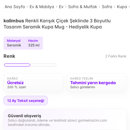
Ana Sayfa
Ev & Mobilya
Ev
Sofra & Mutfak
Sofra
Kupa
kalimbus
Renkli Karışık Çiçek Şeklinde 3 Boyutlu
Tasarım Seramik Kupa Mug - Hediyelik Kupa
Materyal
Hacim
Seramik
325 ml
Renk
2
Farklı
Renk
KARGO
KARGO TESLIM
Ücretsiz
Tahmini yarın kargoda
200 TL üzeri
Satıcı gönderimi
12
Ay Taksit seçeneği
Güvenli alışveriş
Satıcı doğrulandı, ödeme ve teslimat süreci gormeklazim.com
tarafından koruma altında.