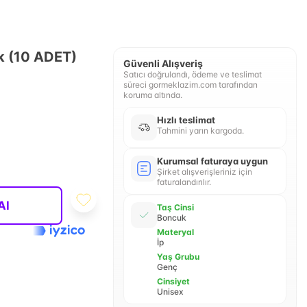
ik (10 ADET)
Güvenli Alışveriş
Satıcı doğrulandı, ödeme ve teslimat
süreci gormeklazim.com tarafından
koruma altında.
Hızlı teslimat
Tahmini yarın kargoda.
Kurumsal faturaya uygun
Şirket alışverişleriniz için
faturalandırılır.
Al
Taş Cinsi
Boncuk
Materyal
İp
Yaş Grubu
Genç
Cinsiyet
Unisex