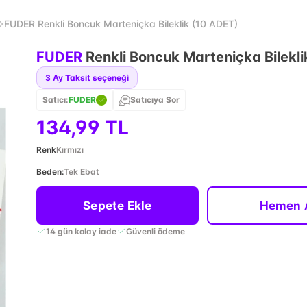
FUDER Renkli Boncuk Marteniçka Bileklik (10 ADET)
FUDER
Renkli Boncuk Marteniçka Bilekl
3
Ay Taksit seçeneği
Satıcı:
FUDER
Satıcıya Sor
134,99 TL
Renk
Kırmızı
Beden
:
Tek Ebat
Sepete Ekle
Hemen 
14 gün kolay iade
Güvenli ödeme