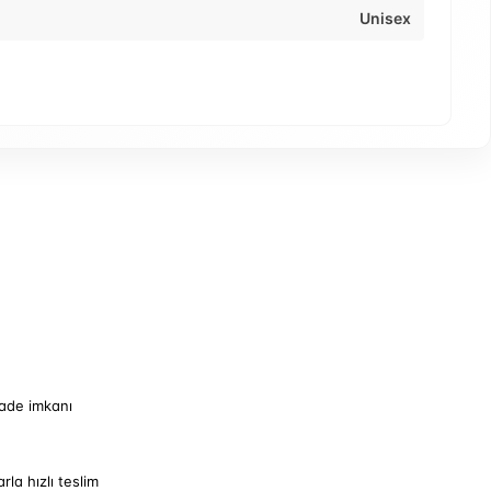
Unisex
iade imkanı
arla hızlı teslim