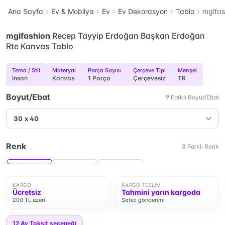
Ana Sayfa
Ev & Mobilya
Ev
Ev Dekorasyon
Tablo
mgifas
mgifashion
Recep Tayyip Erdoğan Başkan Erdoğan
Rte Kanvas Tablo
Tema / Stil
Materyal
Parça Sayısı
Çerçeve Tipi
Menşei
İnsan
Kanvas
1 Parça
Çerçevesiz
TR
Boyut/Ebat
9
Farklı
Boyut/Ebat
30 x 40
Renk
3
Farklı
Renk
KARGO
KARGO TESLIM
Ücretsiz
Tahmini yarın kargoda
200 TL üzeri
Satıcı gönderimi
12
Ay Taksit seçeneği