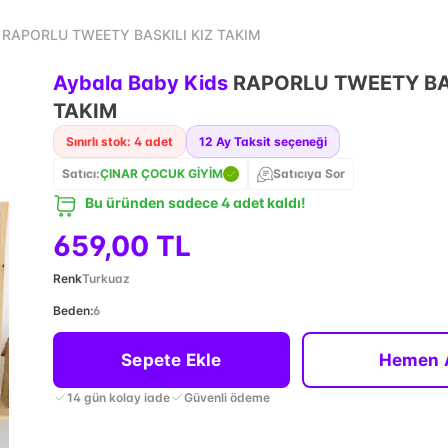
s RAPORLU TWEETY BASKILI KIZ TAKIM
Aybala Baby Kids
RAPORLU TWEETY BAS
TAKIM
Sınırlı stok: 4 adet
12
Ay Taksit seçeneği
Satıcı:
ÇINAR ÇOCUK GİYİM
Satıcıya Sor
Bu üründen sadece 4 adet kaldı!
659,00 TL
Renk
Turkuaz
Beden
:
6
Sepete Ekle
Hemen 
14 gün kolay iade
Güvenli ödeme