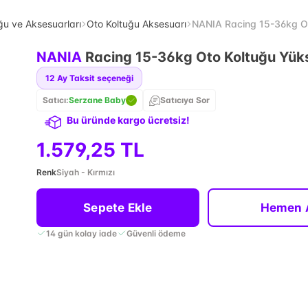
ğu ve Aksesuarları
Oto Koltuğu Aksesuarı
NANIA Racing 15-36kg Oto
NANIA
Racing 15-36kg Oto Koltuğu Yüks
12
Ay Taksit seçeneği
Satıcı:
Serzane Baby
Satıcıya Sor
Bu üründe kargo ücretsiz!
1.579,25 TL
Renk
Siyah - Kırmızı
Sepete Ekle
Hemen 
14 gün kolay iade
Güvenli ödeme