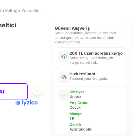
 Koltuğu Yükseltici
eltici
Güvenli Alışveriş
Satıcı doğrulandı, ödeme ve teslimat
süreci gormeklazim.com tarafından
koruma altında.
200 TL üzeri ücretsiz kargo
Satıcı onaylı gönderim, ek
kargo ücreti yok.
Hızlı teslimat
Tahmini yarın kargoda.
Al
Cinsiyet
Unisex
Yaş Grubu
Çocuk
Menşei
TR
Özellik
Ayarlanabilir