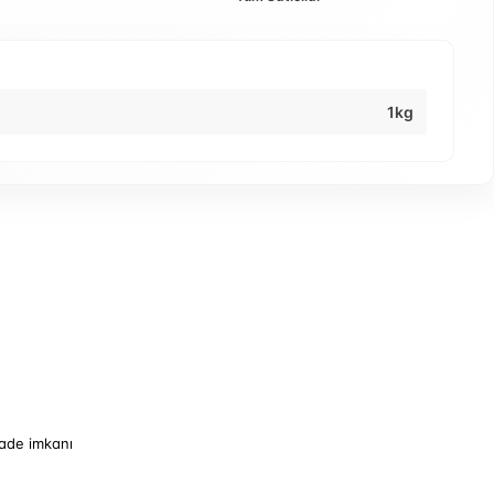
1kg
iade imkanı