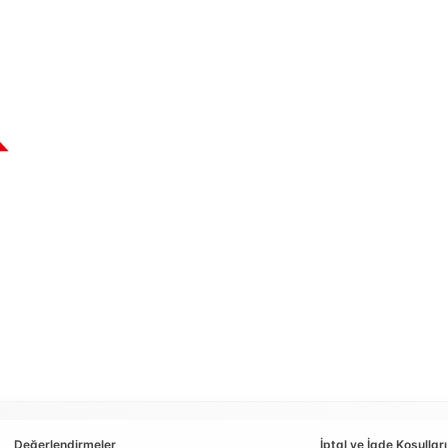
Değerlendirmeler
İptal ve İade Koşulları