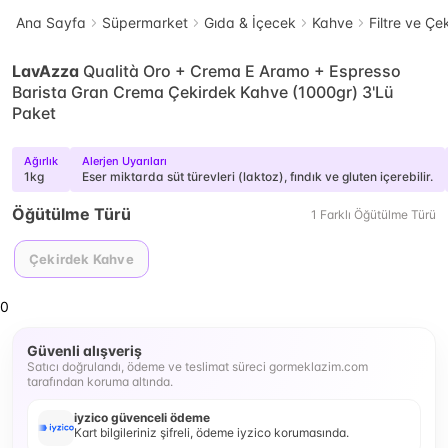
Ana Sayfa
Süpermarket
Gıda & İçecek
Kahve
Filtre ve Ç
LavAzza
Qualità Oro + Crema E Aramo + Espresso
Barista Gran Crema Çekirdek Kahve (1000gr) 3'Lü
Paket
Ağırlık
Alerjen Uyarıları
1kg
Eser miktarda süt türevleri (laktoz), fındık ve gluten içerebilir.
Öğütülme Türü
1
Farklı
Öğütülme Türü
Çekirdek Kahve
0
Güvenli alışveriş
Satıcı doğrulandı, ödeme ve teslimat süreci gormeklazim.com
tarafından koruma altında.
iyzico güvenceli ödeme
Kart bilgileriniz şifreli, ödeme iyzico korumasında.