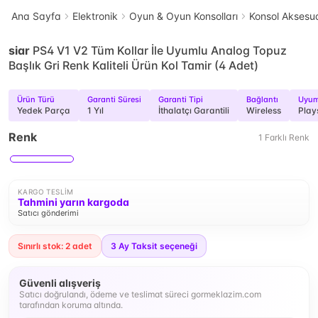
Ana Sayfa
Elektronik
Oyun & Oyun Konsolları
Konsol Aksesua
siar
PS4 V1 V2 Tüm Kollar İle Uyumlu Analog Topuz
Başlık Gri Renk Kaliteli Ürün Kol Tamir (4 Adet)
Ürün Türü
Garanti Süresi
Garanti Tipi
Bağlantı
Uyum
Yedek Parça
1 Yıl
İthalatçı Garantili
Wireless
Play
Renk
1
Farklı
Renk
KARGO TESLIM
Tahmini yarın kargoda
Satıcı gönderimi
Sınırlı stok: 2 adet
3
Ay Taksit seçeneği
Güvenli alışveriş
Satıcı doğrulandı, ödeme ve teslimat süreci gormeklazim.com
tarafından koruma altında.