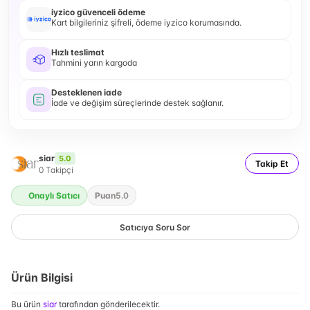
iyzico güvenceli ödeme
Kart bilgileriniz şifreli, ödeme iyzico korumasında.
Hızlı teslimat
Tahmini yarın kargoda
Desteklenen iade
İade ve değişim süreçlerinde destek sağlanır.
siar
5.0
Takip Et
0
Takipçi
Onaylı Satıcı
Puan
5.0
Satıcıya Soru Sor
Ürün Bilgisi
Bu ürün
siar
tarafından gönderilecektir.