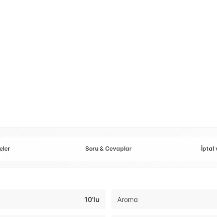
eler
Soru & Cevaplar
İptal 
10'lu
Aroma