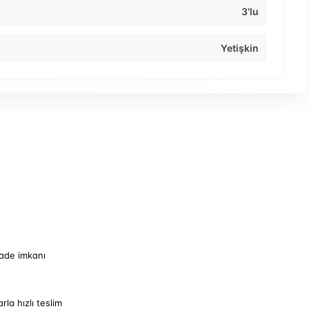
3'lu
Yetişkin
iade imkanı
arla hızlı teslim