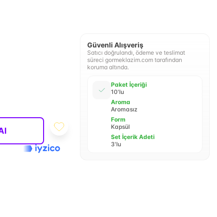
Güvenli Alışveriş
Satıcı doğrulandı, ödeme ve teslimat
süreci gormeklazim.com tarafından
koruma altında.
Paket İçeriği
10'lu
Aroma
Aromasız
Form
Kapsül
Al
Set İçerik Adeti
3'lu