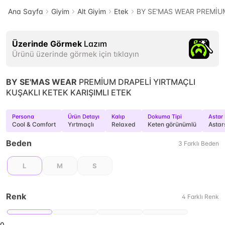
Ana Sayfa
Giyim
Alt Giyim
Etek
BY SE'MAS WEAR PREMİUM
Üzerinde Görmek
Lazım
Ürünü üzerinde görmek için tıklayın
BY SE'MAS WEAR
PREMİUM DRAPELİ YIRTMAÇLI
KUŞAKLI KETEK KARIŞIMLI ETEK
Persona
Ürün Detayı
Kalıp
Dokuma Tipi
Astar
Cool & Comfort
Yırtmaçlı
Relaxed
Keten görünümlü
Astar
Beden
3
Farklı
Beden
L
M
S
Renk
4
Farklı
Renk
0