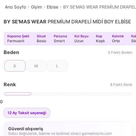
Ana Sayfa
Giyim
Elbise
BY SE'MAS WEAR PREMİUM DRAPELİ
BY SE'MAS WEAR
PREMİUM DRAPELİ MİDİ BOY ELBİSE
Kapama Şekli
Siluet
Persona
Kol Boyu
Kap
Kalınlık
Ka
Fermuarlı
Basic
Smart
Uzun
Kaplı
Orta
Sl
Beden
3
Farklı
Beden
S
M
L
Renk
8
Farklı
Renk
0
12
Ay Taksit seçeneği
Güvenli alışveriş
Satıcı doğrulandı, ödeme ve teslimat süreci gormeklazim.com