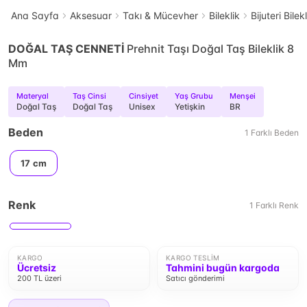
Ana Sayfa
Aksesuar
Takı & Mücevher
Bileklik
Bijuteri Bilek
DOĞAL TAŞ CENNETİ
Prehnit Taşı Doğal Taş Bileklik 8
Mm
Materyal
Taş Cinsi
Cinsiyet
Yaş Grubu
Menşei
Doğal Taş
Doğal Taş
Unisex
Yetişkin
BR
Beden
1
Farklı
Beden
17 cm
Renk
1
Farklı
Renk
KARGO
KARGO TESLIM
Ücretsiz
Tahmini bugün kargoda
200 TL üzeri
Satıcı gönderimi