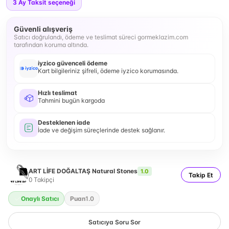
3
Ay Taksit seçeneği
Güvenli alışveriş
Satıcı doğrulandı, ödeme ve teslimat süreci gormeklazim.com
tarafından koruma altında.
iyzico güvenceli ödeme
Kart bilgileriniz şifreli, ödeme iyzico korumasında.
Hızlı teslimat
Tahmini bugün kargoda
Desteklenen iade
İade ve değişim süreçlerinde destek sağlanır.
ART LİFE DOĞALTAŞ Natural Stones
1.0
Takip Et
0
Takipçi
Onaylı Satıcı
Puan
1.0
Satıcıya Soru Sor