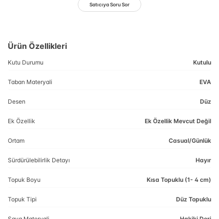
Satıcıya Soru Sor
Ürün Özellikleri
Kutu Durumu
Kutulu
Taban Materyali
EVA
Desen
Düz
Ek Özellik
Ek Özellik Mevcut Değil
Ortam
Casual/Günlük
Sürdürülebilirlik Detayı
Hayır
Topuk Boyu
Kısa Topuklu (1- 4 cm)
Topuk Tipi
Düz Topuklu
Saya Materyali
Hakiki Deri