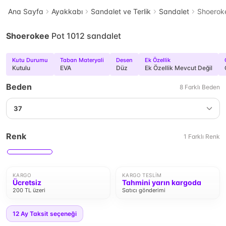
Ana Sayfa
Ayakkabı
Sandalet ve Terlik
Sandalet
Shoerok
Shoerokee
Pot 1012 sandalet
Kutu Durumu
Taban Materyali
Desen
Ek Özellik
Kutulu
EVA
Düz
Ek Özellik Mevcut Değil
Beden
8
Farklı
Beden
37
Renk
1
Farklı
Renk
KARGO
KARGO TESLIM
Ücretsiz
Tahmini yarın kargoda
200 TL üzeri
Satıcı gönderimi
12
Ay Taksit seçeneği