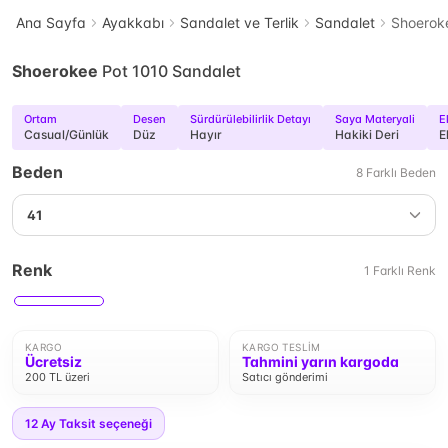
Ana Sayfa
Ayakkabı
Sandalet ve Terlik
Sandalet
Shoerok
Shoerokee
Pot 1010 Sandalet
Ortam
Desen
Sürdürülebilirlik Detayı
Saya Materyali
E
Casual/Günlük
Düz
Hayır
Hakiki Deri
E
Beden
8
Farklı
Beden
41
Renk
1
Farklı
Renk
KARGO
KARGO TESLIM
Ücretsiz
Tahmini yarın kargoda
200 TL üzeri
Satıcı gönderimi
12
Ay Taksit seçeneği