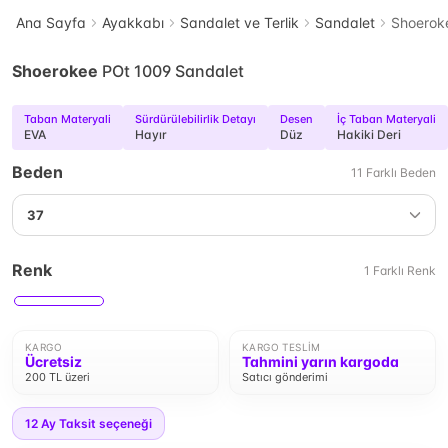
Ana Sayfa
Ayakkabı
Sandalet ve Terlik
Sandalet
Shoerok
Shoerokee
POt 1009 Sandalet
Taban Materyali
Sürdürülebilirlik Detayı
Desen
İç Taban Materyali
EVA
Hayır
Düz
Hakiki Deri
Beden
11
Farklı
Beden
37
Renk
1
Farklı
Renk
KARGO
KARGO TESLIM
Ücretsiz
Tahmini yarın kargoda
200 TL üzeri
Satıcı gönderimi
12
Ay Taksit seçeneği