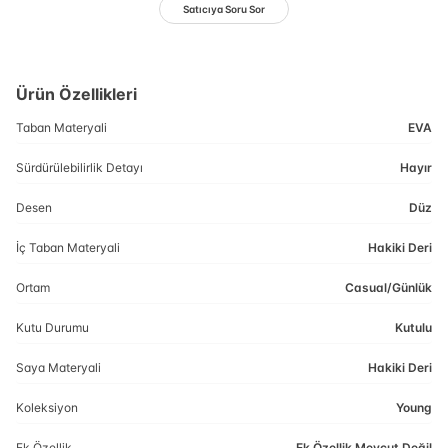
Satıcıya Soru Sor
Ürün Özellikleri
Taban Materyali
EVA
Sürdürülebilirlik Detayı
Hayır
Desen
Düz
İç Taban Materyali
Hakiki Deri
Ortam
Casual/Günlük
Kutu Durumu
Kutulu
Saya Materyali
Hakiki Deri
Koleksiyon
Young
Ek Özellik
Ek Özellik Mevcut Değil