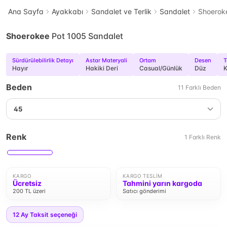
Ana Sayfa
Ayakkabı
Sandalet ve Terlik
Sandalet
Shoerok
Shoerokee
Pot 1005 Sandalet
Sürdürülebilirlik Detayı
Astar Materyali
Ortam
Desen
T
Hayır
Hakiki Deri
Casual/Günlük
Düz
K
Beden
11
Farklı
Beden
45
Renk
1
Farklı
Renk
KARGO
KARGO TESLIM
Ücretsiz
Tahmini yarın kargoda
200 TL üzeri
Satıcı gönderimi
12
Ay Taksit seçeneği