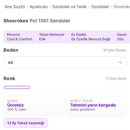
Ana Sayfa
Ayakkabı
Sandalet ve Terlik
Sandalet
Shoerok
Shoerokee
Pot 1001 Sandalet
Persona
Taban Materyali
Ek Özellik
Desen
Cool & Comfort
EVA
Ek Özellik Mevcut Değil
Düz
Beden
8
Farklı
Beden
40
Renk
1
Farklı
Renk
KARGO
KARGO TESLIM
Ücretsiz
Tahmini yarın kargoda
200 TL üzeri
Satıcı gönderimi
12
Ay Taksit seçeneği