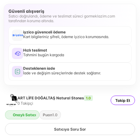
Güvenli alışveriş
Satıcı doğrulandı, ödeme ve teslimat süreci gormeklazim.com
tarafından koruma altında.
iyzico güvenceli ödeme
Kart bilgileriniz şifreli, ödeme iyzico korumasında.
Hızlı teslimat
Tahmini bugün kargoda
Desteklenen iade
İade ve değişim süreçlerinde destek sağlanır.
ART LİFE DOĞALTAŞ Natural Stones
1.0
Takip Et
0
Takipçi
Onaylı Satıcı
Puan
1.0
Satıcıya Soru Sor