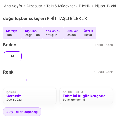
Ana Sayfa
Aksesuar
Takı & Mücevher
Bileklik
Bijuteri Bilek
doğaltaşboncukişleri
PİRİT TAŞLI BİLEKLİK
Materyal
Taş Cinsi
Yaş Grubu
Cinsiyet
Özellik
Taş
Doğal Taş
Yetişkin
Unisex
Hava
Beden
1
Farklı
Beden
M
Renk
1
Farklı
Renk
KARGO
KARGO TESLIM
Ücretsiz
Tahmini bugün kargoda
200 TL üzeri
Satıcı gönderimi
3
Ay Taksit seçeneği