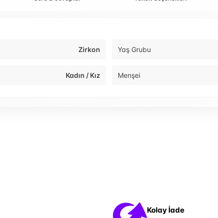
Zirkon
Yaş Grubu
Kadın / Kız
Menşei
Kolay İade