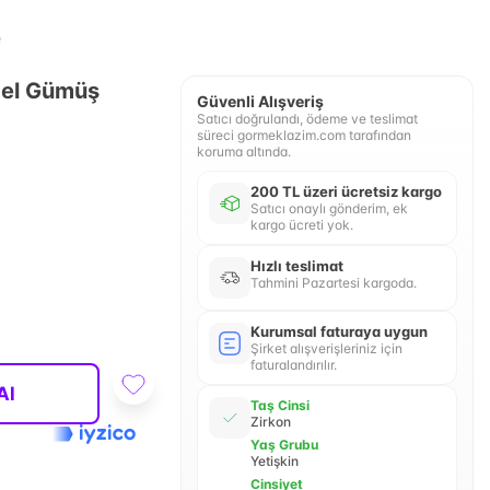
e
del Gümüş
Güvenli Alışveriş
Satıcı doğrulandı, ödeme ve teslimat
süreci gormeklazim.com tarafından
koruma altında.
200 TL üzeri ücretsiz kargo
Satıcı onaylı gönderim, ek
kargo ücreti yok.
Hızlı teslimat
Tahmini Pazartesi kargoda.
Kurumsal faturaya uygun
Şirket alışverişleriniz için
faturalandırılır.
Al
Taş Cinsi
Zirkon
Yaş Grubu
Yetişkin
Cinsiyet