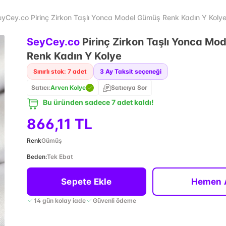
eyCey.co Pirinç Zirkon Taşlı Yonca Model Gümüş Renk Kadın Y Koly
SeyCey.co
Pirinç Zirkon Taşlı Yonca Mo
Renk Kadın Y Kolye
Sınırlı stok: 7 adet
3
Ay Taksit seçeneği
Satıcı:
Arven Kolye
Satıcıya Sor
Bu üründen sadece 7 adet kaldı!
866,11 TL
Renk
Gümüş
Beden
:
Tek Ebat
Sepete Ekle
Hemen 
14 gün kolay iade
Güvenli ödeme