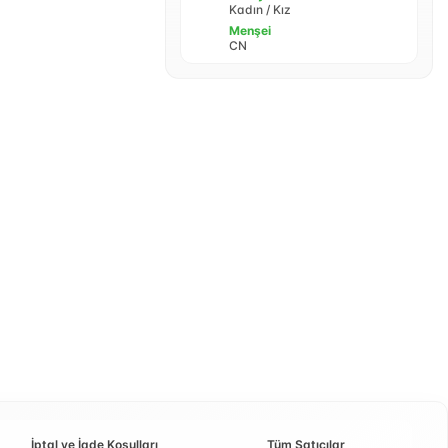
Kadın / Kız
Menşei
CN
İptal ve İade Koşulları
Tüm Satıcılar