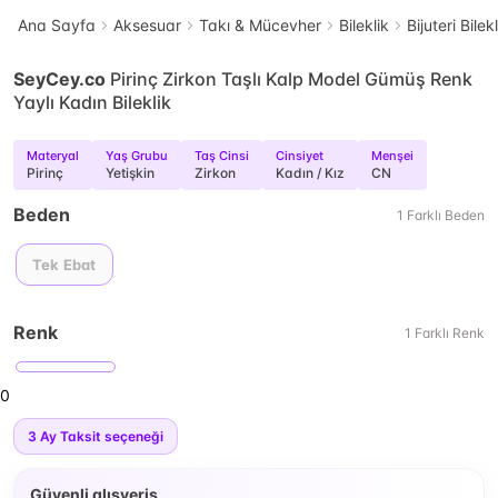
Ana Sayfa
Aksesuar
Takı & Mücevher
Bileklik
Bijuteri Bilek
SeyCey.co
Pirinç Zirkon Taşlı Kalp Model Gümüş Renk
Yaylı Kadın Bileklik
Materyal
Yaş Grubu
Taş Cinsi
Cinsiyet
Menşei
Pirinç
Yetişkin
Zirkon
Kadın / Kız
CN
Beden
1
Farklı
Beden
Tek Ebat
Renk
1
Farklı
Renk
0
3
Ay Taksit seçeneği
Güvenli alışveriş