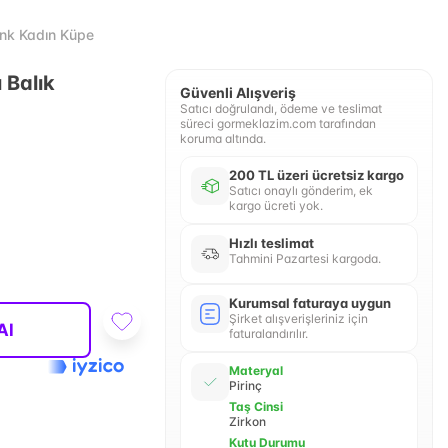
enk Kadın Küpe
ı Balık
Güvenli Alışveriş
Satıcı doğrulandı, ödeme ve teslimat
süreci gormeklazim.com tarafından
koruma altında.
200 TL üzeri ücretsiz kargo
Satıcı onaylı gönderim, ek
kargo ücreti yok.
Hızlı teslimat
Tahmini Pazartesi kargoda.
Kurumsal faturaya uygun
Şirket alışverişleriniz için
Al
faturalandırılır.
Materyal
Pirinç
Taş Cinsi
Zirkon
Kutu Durumu