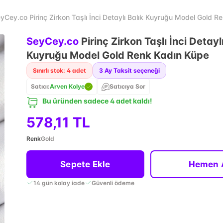
yCey.co Pirinç Zirkon Taşlı İnci Detaylı Balık Kuyruğu Model Gold R
SeyCey.co
Pirinç Zirkon Taşlı İnci Detayl
Kuyruğu Model Gold Renk Kadın Küpe
Sınırlı stok: 4 adet
3
Ay Taksit seçeneği
Satıcı:
Arven Kolye
Satıcıya Sor
Bu üründen sadece 4 adet kaldı!
578,11 TL
Renk
Gold
Sepete Ekle
Hemen 
14 gün kolay iade
Güvenli ödeme