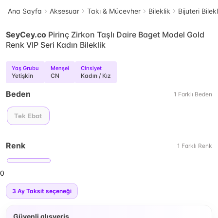
Ana Sayfa
Aksesuar
Takı & Mücevher
Bileklik
Bijuteri Bilek
SeyCey.co
Pirinç Zirkon Taşlı Daire Baget Model Gold
Renk VIP Seri Kadın Bileklik
Yaş Grubu
Menşei
Cinsiyet
Yetişkin
CN
Kadın / Kız
Beden
1
Farklı
Beden
Tek Ebat
Renk
1
Farklı
Renk
0
3
Ay Taksit seçeneği
Güvenli alışveriş