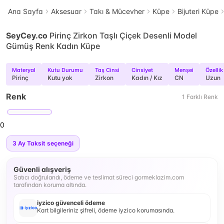
Ana Sayfa
Aksesuar
Takı & Mücevher
Küpe
Bijuteri Küpe
SeyCey.co
Pirinç Zirkon Taşlı Çiçek Desenli Model
Gümüş Renk Kadın Küpe
Materyal
Kutu Durumu
Taş Cinsi
Cinsiyet
Menşei
Özellik
Pirinç
Kutu yok
Zirkon
Kadın / Kız
CN
Uzun
Renk
1
Farklı
Renk
0
3
Ay Taksit seçeneği
Güvenli alışveriş
Satıcı doğrulandı, ödeme ve teslimat süreci gormeklazim.com
tarafından koruma altında.
iyzico güvenceli ödeme
Kart bilgileriniz şifreli, ödeme iyzico korumasında.