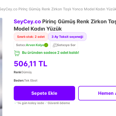
SeyCey.co Pirinç Gümüş Renk Zirkon Taşlı Yonca Model Kadın Yüzü
SeyCey.co
Pirinç Gümüş Renk Zirkon Taş
Model Kadın Yüzük
Sınırlı stok: 2 adet
3
Ay Taksit seçeneği
Satıcı:
Arven Kolye
Satıcıya Sor
Bu üründen sadece 2 adet kaldı!
506,11 TL
Renk
Gümüş
Beden
:
Tek Ebat
Sepete Ekle
Hemen 
14 gün kolay iade
Güvenli ödeme