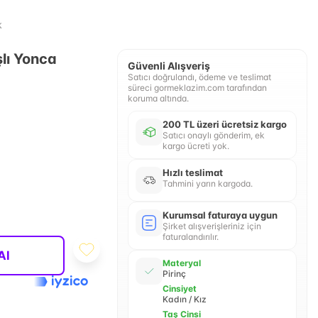
k
lı Yonca
Güvenli Alışveriş
Satıcı doğrulandı, ödeme ve teslimat
süreci gormeklazim.com tarafından
koruma altında.
200 TL üzeri ücretsiz kargo
Satıcı onaylı gönderim, ek
kargo ücreti yok.
Hızlı teslimat
Tahmini yarın kargoda.
Kurumsal faturaya uygun
Şirket alışverişleriniz için
faturalandırılır.
Al
Materyal
Pirinç
Cinsiyet
Kadın / Kız
Taş Cinsi