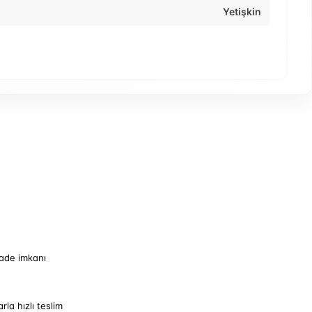
Yetişkin
iade imkanı
arla hızlı teslim