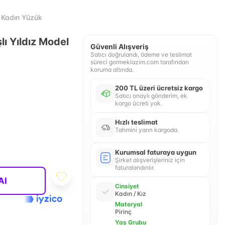
r Kadın Yüzük
ı Yıldız Model
Güvenli Alışveriş
Satıcı doğrulandı, ödeme ve teslimat
süreci gormeklazim.com tarafından
koruma altında.
200 TL üzeri ücretsiz kargo
Satıcı onaylı gönderim, ek
kargo ücreti yok.
Hızlı teslimat
Tahmini yarın kargoda.
Kurumsal faturaya uygun
Şirket alışverişleriniz için
faturalandırılır.
Al
Cinsiyet
Kadın / Kız
Materyal
Pirinç
Yaş Grubu