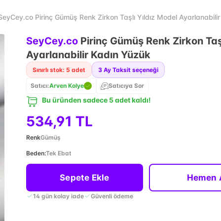
SeyCey.co Pirinç Gümüş Renk Zirkon Taşlı Yıldız Model Ayarlanabili
SeyCey.co
Pirinç Gümüş Renk Zirkon Taşl
Ayarlanabilir Kadın Yüzük
Sınırlı stok: 5 adet
3
Ay Taksit seçeneği
Satıcı:
Arven Kolye
Satıcıya Sor
Bu üründen sadece 5 adet kaldı!
534,91 TL
Renk
Gümüş
Beden
:
Tek Ebat
Sepete Ekle
Hemen 
14 gün kolay iade
Güvenli ödeme