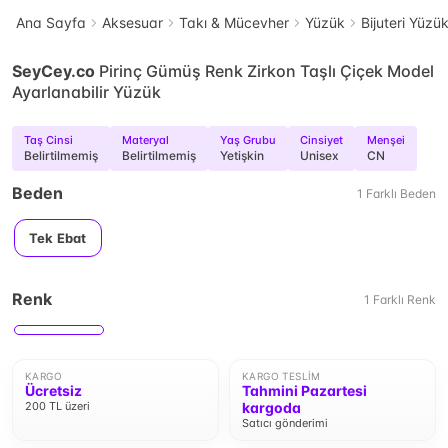
Ana Sayfa
Aksesuar
Takı & Mücevher
Yüzük
Bijuteri Yüzü
SeyCey.co
Pirinç Gümüş Renk Zirkon Taşlı Çiçek Model
Ayarlanabilir Yüzük
Taş Cinsi
Materyal
Yaş Grubu
Cinsiyet
Menşei
Belirtilmemiş
Belirtilmemiş
Yetişkin
Unisex
CN
Beden
1
Farklı
Beden
Tek Ebat
Renk
1
Farklı
Renk
KARGO
KARGO TESLIM
Ücretsiz
Tahmini Pazartesi
200 TL üzeri
kargoda
Satıcı gönderimi