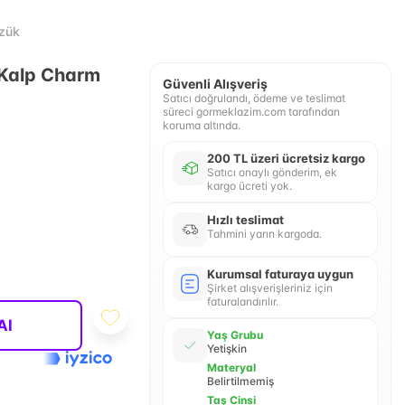
üzük
ı Kalp Charm
Güvenli Alışveriş
Satıcı doğrulandı, ödeme ve teslimat
süreci gormeklazim.com tarafından
koruma altında.
200 TL üzeri ücretsiz kargo
Satıcı onaylı gönderim, ek
kargo ücreti yok.
Hızlı teslimat
Tahmini yarın kargoda.
Kurumsal faturaya uygun
Şirket alışverişleriniz için
faturalandırılır.
Al
Yaş Grubu
Yetişkin
Materyal
Belirtilmemiş
Taş Cinsi