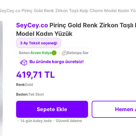
SeyCey.co Pirinç Gold Renk Zirkon Taşlı Kalp Charm Model Kadın Y
SeyCey.co
Pirinç Gold Renk Zirkon Taşl
Model Kadın Yüzük
3
Ay Taksit seçeneği
Satıcı:
Arven Kolye
Satıcıya Sor
Bu üründe kargo ücretsiz!
419,71 TL
Renk
Gold
Beden
:
Tek Ebat
Sepete Ekle
Hemen 
14 gün kolay iade
Güvenli ödeme