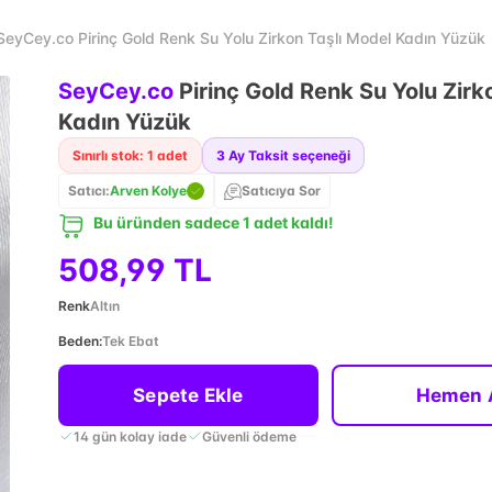
SeyCey.co Pirinç Gold Renk Su Yolu Zirkon Taşlı Model Kadın Yüzük
SeyCey.co
Pirinç Gold Renk Su Yolu Zirk
Kadın Yüzük
Sınırlı stok: 1 adet
3
Ay Taksit seçeneği
Satıcı:
Arven Kolye
Satıcıya Sor
Bu üründen sadece 1 adet kaldı!
508,99 TL
Renk
Altın
Beden
:
Tek Ebat
Sepete Ekle
Hemen 
14 gün kolay iade
Güvenli ödeme