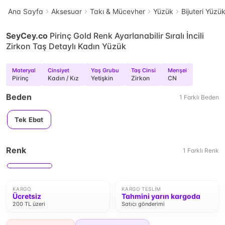
Ana Sayfa
Aksesuar
Takı & Mücevher
Yüzük
Bijuteri Yüzü
SeyCey.co
Pirinç Gold Renk Ayarlanabilir Sıralı İncili
Zirkon Taş Detaylı Kadın Yüzük
Materyal
Cinsiyet
Yaş Grubu
Taş Cinsi
Menşei
Pirinç
Kadın / Kız
Yetişkin
Zirkon
CN
Beden
1
Farklı
Beden
Tek Ebat
Renk
1
Farklı
Renk
KARGO
KARGO TESLIM
Ücretsiz
Tahmini yarın kargoda
200 TL üzeri
Satıcı gönderimi