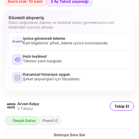
Sınırlı stok: 10 adet
3
Ay Taksit seçeneği
Güvenli alışveriş
Satıcı doğrulandı, ödeme ve teslimat süreci gormeklazim.com
tarafından koruma altında.
iyzico güvenceli ödeme
Kart bilgileriniz şifreli, ödeme iyzico korumasında.
Hızlı teslimat
Tahmini yarın kargoda
Kurumsal faturaya uygun
Şirket alışverişleri için faturalanır.
Arven Kolye
Takip Et
0
Takipçi
Onaylı Satıcı
Puan
0.0
Satıcıya Soru Sor